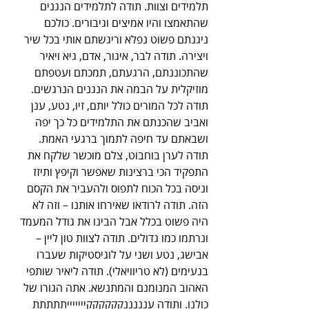
תלמידים וצוות. תודה לתלמידים הנגנים 
שהתאמצו והיו אמיצים וגיבורים. כולכם 
ניגנתם פשוט נפלא וריגשתם אותי בכל שיר 
ויצירה. תודה לבר, איגור, אדם, גיא ויאיר 
שהתכוננתם, הרגעתם, תמכתם ועטפתם 
מוזיקלית על הבמה את הנגנים הנרגשים. 
תודה לכל המורים כולל יותם, זיו, נטע, ענן 
ואביב שהכנתם את התלמידים כל כך יפה 
ושבאתם עד חיפה לתמוך ברגעי האמת. 
תודה לערן בוחבוט, צלם מוכשר שלקח את 
התפקיד הכי ברצינות שאפשר וקיפץ ותיזז 
וניסה בכל הכוח לתפוס ולהעביר את הקסם 
הזה. תודה לרודאו שאירחו אותנו – וזה לא 
היה פשוט בכלל אבל הבינו את גודל המעמד 
ונרתמו כמו גדולים. תודה לצוות טון ליין – 
אבישג, נטע ושני על לוגיסטיקות שעברו 
בנעימים (לא טריוויאלי). תודה ליאיר שותפי 
האהוב המנומנם והמתנשא. אתה הגורו של 
כולנו. ותודה ענננננקקקקקקיייייייתתתתת 