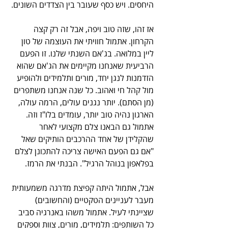
היחסים. ויש כסף שעובר בין הצדדים השונים.
אז זהו, שזה טוב ויפה, אבל זה רק קצה 
הקרחון. אתמול חוויתי את העוצמה של טון 
ליין במלואה. בג'אם השנתי שלנו. זו הפעם 
הרביעית שאנחנו מקיימים את הג'אם שהוא 
הזדמנות לנגן יחד, מורים ותלמידים ולהופיע 
מול קהל חי ואהוב. כל שנה אנחנו משתפרים 
(מן הסתם). יותר נגנים עולים, הרמה עולה, 
הארגון נהיה טוב יותר, עומדים בלו"ז וזה. 
אתמול גם הבאנו צלם מקצועי לאחר 
שהקלידן של אחד ההרכבים הותיקים שאל 
"אם גם הפעם האישה צריכה להתכונן לצלם 
בפלאפון בנוהל הרגיל". הבנתי את הרמז. 
אבל, אתמול היתה קפיצת מדרגה משמעותית 
מעבר לעניינים הטקטיים (והחשובים) 
שציינתי לעיל. אתמול משהו באנרגיה סביב 
כל השותפים: תלמידים, מורים, צוות וספקים 