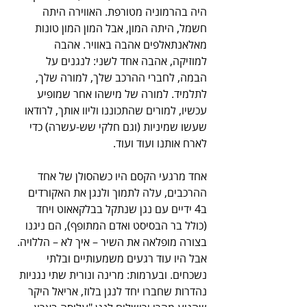
היה בהרמוניה מטורפת. האווירה היתה 
חשמל, היתה המון, אבל המון המון טונות 
מאלאנתאלפים אהבה באוויר. אהבה 
למוזיקה, אהבה אחד לשני: לנגנים על 
הבמה, לחברי ההרכב שלך, למורה שלך, 
לתלמיד. למורה של מישהו אחר שמופיע 
עכשיו, למורים שהתכוננו וליוו אותך, לרודאו 
שעשו שמיניות (וגם חלקי שש-עשרה) כדי 
לארח אותנו ועוד ועוד. 
אחד מרגעי הקסם היו כשהסולן של אחד 
ההרכבים, עלה לתמוך ולנגן את האקורדים 
ב4 ידיים עם נגן שנתקל בבלקאאוט ויחד 
(כולל בר הבסיסט ואדם המתופף), הם ניגנו 
בצורה מופלאה את השיר – איך לא – הללויה. 
אבל היו עוד רגעים משמעותיים ובלתי 
נשכחים. ובערמות: מרינה ונורית שתי נגניות 
נהדרות שחברו יחד לנגן בלוז, אריאל היקר 