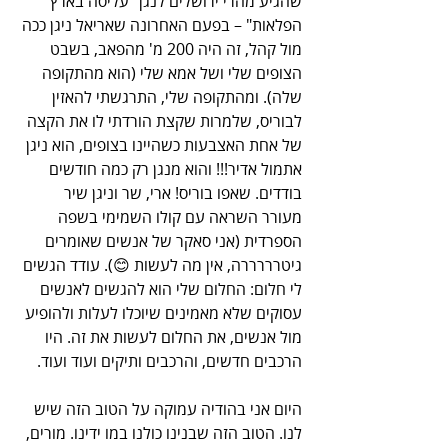
שהגיע מהרי ירושלים לנגן "עליסה בארץ 
הפלאות" – בפעם האחרונה שאריאל ניגן ככה 
מול קהל, זה היה 200 מ' מהפאב, בשבט 
הצופים שלי ושל אמא שלי (הוא מהתקופה 
שלה). ומהתקופה שלי, התרגשתי להאזין 
לבוריס, שלמרות שקצת הורדתי לו את הקצה 
של אחת האצבעות כשהיינו בצופים, הוא ניגן 
אתמול אדיר!!! והוא מנגן רק כמה חודשים 
בודדים. שאפו בוריס! ארי, שר וניגן שיר 
מעורר השראה עם קולו השמימי בשפה 
הספרדית (אני סאקר של אנשים שאומרים 
גיטרררררה, אין מה לעשות 😊). עודד הגשים 
לי חלום: החלום שלי הוא להגשים לאנשים 
עסוקים שלא מאמינים שיוכלו לעלות ולהופיע 
מול אנשים, את החלום לעשות את זה. היו 
הרכבים חדשים, והרכבים ותיקים ועוד ועוד.
היום אני בהודיה עמוקה על הטוב הזה שיש 
לנו. הטוב הזה שבנינו כולנו במו ידינו. מורים, 