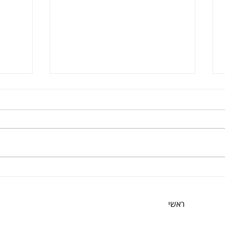
לימוד גיטרה חשמלית למתחילים
לימוד 
באינטרנט – כך תעשו זאת נכון
אורגן
ראשי