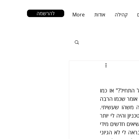
להרשמה
קהילה
אודות
More
אין נושא מתאים יותר לפוסט ראשון בבלוג הרשמי של ToneLine מהנושא של "איך הכל התחיל?" אז כמו 
ששיר נולד, גם ToneLine התחילה מבפנים והתגלגלה החוצה. מה זה אומר מבפנים? זה אומר שכמו הרבה 
סטארטאפים טובים ומוצלחים, גם ToneLine התחילה מצורך אישי. נגינה תמיד היתה משהו שעשיתי. 
לפעמים היה לי יותר פנאי לכך והיו תקופות שפחות. בשנת 2012 סיימתי את הלימודים בטכניון והיה לי יותר 
פנאי כדי לקחת שיעורים פרטיים. מזה עשר שנים הרגשתי שאני מתפתח במוזיקה ומגיע לשיאים חדשים מידי 
שבוע. אולם, כשעשיתי מילואים ארוכים במיוחד רצף השיעורים נקטע וזה היה מתסכל. נראה לי לא הגיוני 