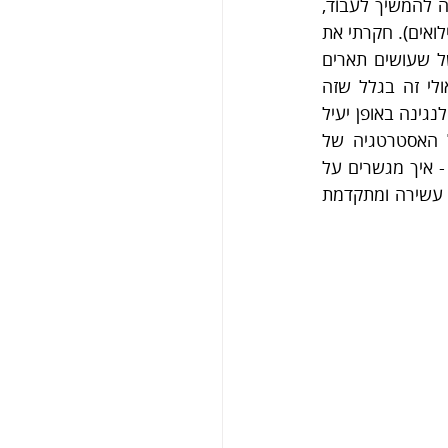
שלא ניתן להמשיך לקיים רצף שיעורים עם המורה בעידן האינטרנט בו לא היתה לי בעיה להמשיך לעבוד, 
להתקשר עם כל העולם, לענות למיילים ולהיות מחובר לעולם בזמני הפנוי (אפילו שזה במילואים). חקרתי את 
הנושא יותר וגיליתי עולם שלם של לימוד מרחוק און-ליין ושישנם אנשים באפריקה למשל שעושים תארים 
שלמים באוניברסיטאות בארצות הברית. אולם במוזיקה ובשיעורים פרטיים אין פתרון. אולי זה בגלל שזה 
תחום יותר נישתי, או בגלל שהוא מאוד מבוזר - אין אף גוף שמאחד את המורים הפרטיים לנגינה באופן יעיל 
או אפילו קובע סטנדרט. המאפיינים המיוחדים הללו של השוק עוד ישפיעו רבות על האסטרטגיה של 
ToneLine אבל בשלב זה, זה היה מספיק. נראה היה שיש כאן בעיה ולה אין פיתרון זמין - איך מגשרים על 
הפער בין המצוי : שוק ארכאי, מבוזר ללא בקרה על האיכות ומקומי , לרצוי: חוווית למידה עשירה ומתקדמת 