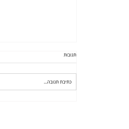
תגובות
כתיבת תגובה...
פודקאסט - ג'אז טעם נרכש