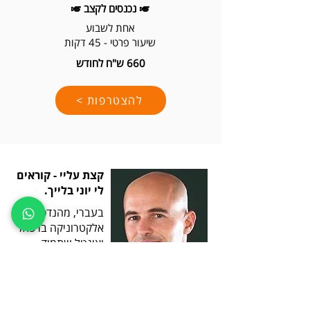
🎺 נכנסים לקצב 🎺
אחת לשבוע
שיעור פרטי - 45 דקות
660 ש"ח לחודש
להצטרפות >
קצת עליי - קוראים
לי יוני בלייך.
בעברי, מהנדס
אלקטרוניקה ברפאל
ואינטל שתמיד
הסתובב עם החלום
לנגן.
אחרי שפגשתי את
יאיר לוינסון, הבנתי שאפשר ללמוד וללמד