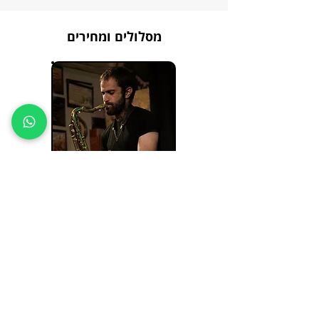
מסלולים ומחירים
🎸 מתחילים באיזי 🎸
אחת לשבועיים
שיעור פרטי - 60
דקות
480 ש"ח לחודש