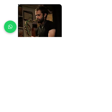
🎸 מתחילים באיזי 🎸
אחת לשבועיים
שיעור פרטי - 60
דקות
480 ש"ח לחודש
להצטרפות >