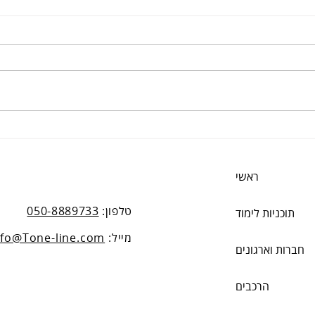
קודם כל "כן"
בסהכ ר
ראשי
טלפון:
050-8889733
תוכניות לימוד
מייל:
nfo@Tone-line.com
חברות וארגונים
הרכבים