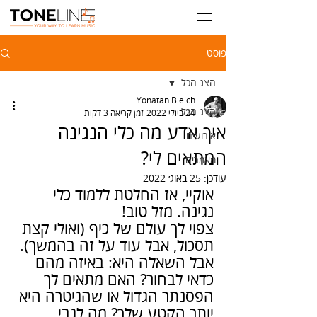
פוסט
הצג הכל
Yonatan Bleich
הצג הכל
24 ביולי 2022
זמן קריאה 3 דקות
איך אדע מה כלי הנגינה
אירועים
המתאים לי?
מאמרים
עודכן:
25 באוג׳ 2022
אוקיי, אז החלטת ללמוד כלי 
נגינה. מזל טוב!
צפוי לך עולם של כיף (ואולי קצת 
תסכול, אבל עוד על זה בהמשך). 
אבל השאלה היא: באיזה מהם 
כדאי לבחור? האם מתאים לך 
הפסנתר הגדול או שהגיטרה היא 
יותר הקטע שלך? מה לגבי 